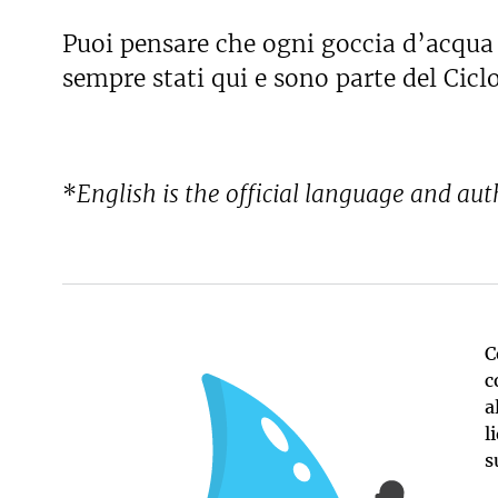
l
S
Puoi pensare che ogni goccia d’acqua 
u
sempre stati qui e sono parte del Cicl
r
v
e
y
*
English is the official language and aut
C
c
a
l
s