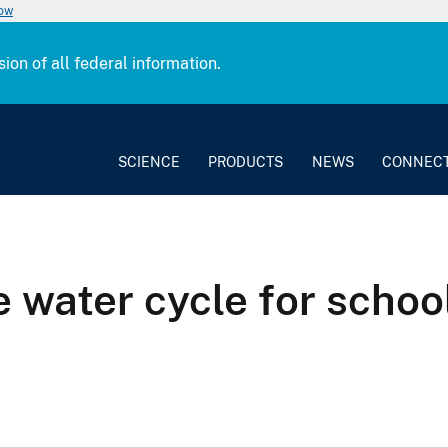
now
sion of all federal information.
SCIENCE
PRODUCTS
NEWS
CONNEC
e water cycle for school