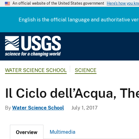
An official website of the United States government
Here's how you k
English is the official language and authoritative ver
U
.
S
.
WATER SCIENCE SCHOOL
SCIENCE
G
e
o
Il Ciclo dell’Acqua, Th
l
o
By
Water Science School
July 1, 2017
g
i
c
Multimedia
Overview
a