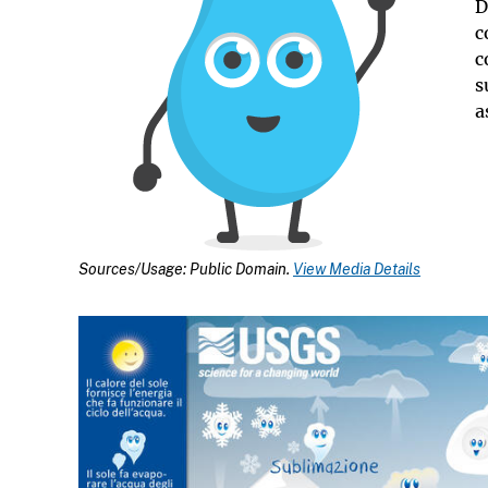
D
c
c
s
a
Sources/Usage: Public Domain.
View Media Details