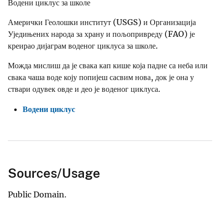
Водени циклус за школе
Амерички Геолошки институт (USGS) и Организација
Уједињених народа за храну и пољопривреду (FAO) је
креирао дијаграм воденог циклуса за школе.
Можда мислиш да је свака кап кише која падне са неба или
свака чаша воде коју попијеш сасвим нова, док је она у
ствари одувек овде и део је воденог циклуса.
Водени циклус
Sources/Usage
Public Domain.