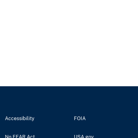
Accessibility
FOIA
No FEAR Act
USA.gov